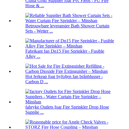
China Gold Supplier foar Pvc Flens - PU Fire
Hose & ...
Betrouwbare leveransier Bath Shower Curtain
Sets - Wetter ...
Fabrikant fan Dn15 Fire Sprinkler - Fusible
Alloy ...
Hot ferkeap foar byfoljen fan brânblusser -
Carbon D ...
fabryke Outlets foar Fire Sprinkler Drop Hose
Supplie ...