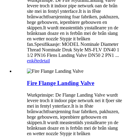
Wurkprinsipe: De Fire HydrantLanding Valve
levere troch it indoor pipe netwurk oan de brân
site mei in fentyl ynterface.It is in fêste
brânwachtfoarsjenning foar fabriken, pakhuzen,
hege gebouwen, iepenbiere gebouwen en
skippen.It wurdt meastentiids ynstallearre yn de
brânkraan doaze en is ferbûn mei de brân slang
en wetter nozzle Stypje it brûken
fan.Spesifikaasje: MODEL Nominale Diameter
Thread Nominale Druk Style MS-FLV DN40 1
1/2 PN16 Flens Landing Valve DN50 2 PN1 ...
enkête
detail
Fire Flange Landing Valve
Wurkprinsipe: De Flange Landing Valve wurdt
levere troch it indoor pipe netwurk nei it fjoer site
mei in fentyl ynterface.It is in fêste
brânwachtfoarsjenning foar fabriken, pakhuzen,
hege gebouwen, iepenbiere gebouwen en
skippen.It wurdt meastentiids ynstallearre yn de
brânkraan doaze en is ferbûn mei de brân slang
en wetter nozzle Stypje it brûken