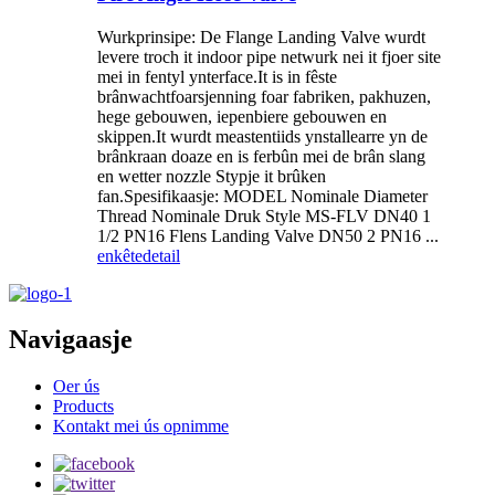
Wurkprinsipe: De Flange Landing Valve wurdt
levere troch it indoor pipe netwurk nei it fjoer site
mei in fentyl ynterface.It is in fêste
brânwachtfoarsjenning foar fabriken, pakhuzen,
hege gebouwen, iepenbiere gebouwen en
skippen.It wurdt meastentiids ynstallearre yn de
brânkraan doaze en is ferbûn mei de brân slang
en wetter nozzle Stypje it brûken
fan.Spesifikaasje: MODEL Nominale Diameter
Thread Nominale Druk Style MS-FLV DN40 1
1/2 PN16 Flens Landing Valve DN50 2 PN16 ...
enkête
detail
Navigaasje
Oer ús
Products
Kontakt mei ús opnimme