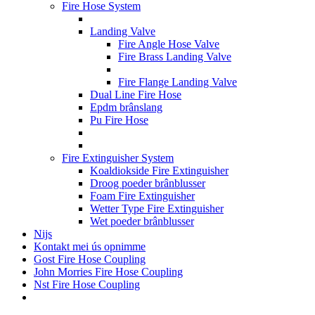
Fire Hose System
Landing Valve
Fire Angle Hose Valve
Fire Brass Landing Valve
Fire Flange Landing Valve
Dual Line Fire Hose
Epdm brânslang
Pu Fire Hose
Fire Extinguisher System
Koaldiokside Fire Extinguisher
Droog poeder brânblusser
Foam Fire Extinguisher
Wetter Type Fire Extinguisher
Wet poeder brânblusser
Nijs
Kontakt mei ús opnimme
Gost Fire Hose Coupling
John Morries Fire Hose Coupling
Nst Fire Hose Coupling