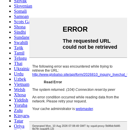
Slovak
Slovenian
Somali
Samoan
Scots Gaelic
Shona
Sindhi
Sundanese
Swahili
Tajik
Tamil
Telugu
Thai
Ukrainian
Urdu
Uzbek
Vietnamese
Welsh
Xhosa
Yiddish
Yoruba
Zulu
Kinyarwanda
Tatar
Oriya