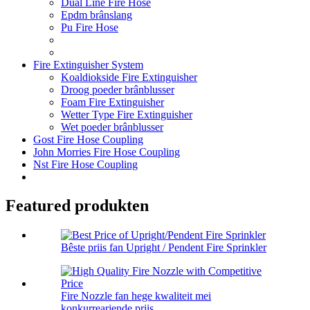
Dual Line Fire Hose
Epdm brânslang
Pu Fire Hose
Fire Extinguisher System
Koaldiokside Fire Extinguisher
Droog poeder brânblusser
Foam Fire Extinguisher
Wetter Type Fire Extinguisher
Wet poeder brânblusser
Gost Fire Hose Coupling
John Morries Fire Hose Coupling
Nst Fire Hose Coupling
Featured produkten
Bêste priis fan Upright / Pendent Fire Sprinkler
Fire Nozzle fan hege kwaliteit mei
konkurrearjende priis