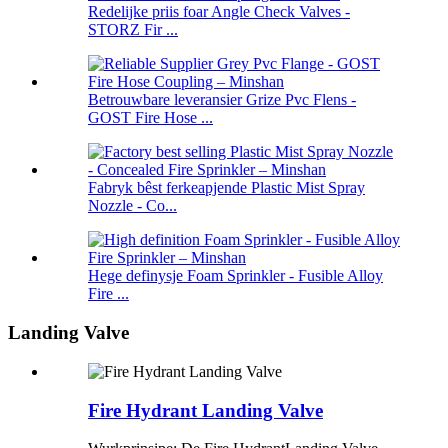
Redelijke priis foar Angle Check Valves -
STORZ Fir ...
Betrouwbare leveransier Grize Pvc Flens -
GOST Fire Hose ...
Fabryk bêst ferkeapjende Plastic Mist Spray
Nozzle - Co...
Hege definysje Foam Sprinkler - Fusible Alloy
Fire ...
Landing Valve
Fire Hydrant Landing Valve