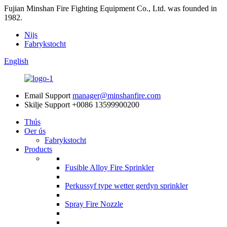
Fujian Minshan Fire Fighting Equipment Co., Ltd. was founded in
1982.
Nijs
Fabrykstocht
English
Email Support
manager@minshanfire.com
Skilje Support
+0086 13599900200
Thús
Oer ús
Fabrykstocht
Products
Fusible Alloy Fire Sprinkler
Perkussyf type wetter gerdyn sprinkler
Spray Fire Nozzle