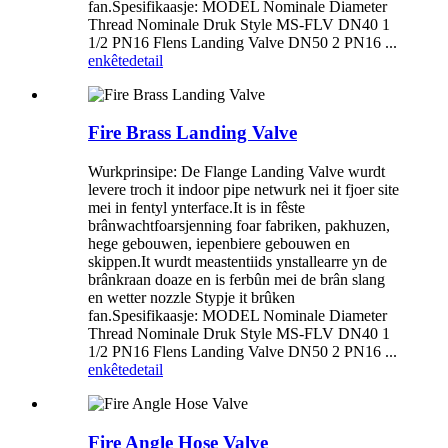
fan.Spesifikaasje: MODEL Nominale Diameter
Thread Nominale Druk Style MS-FLV DN40 1
1/2 PN16 Flens Landing Valve DN50 2 PN16 ...
enkête
detail
Fire Brass Landing Valve
Wurkprinsipe: De Flange Landing Valve wurdt
levere troch it indoor pipe netwurk nei it fjoer site
mei in fentyl ynterface.It is in fêste
brânwachtfoarsjenning foar fabriken, pakhuzen,
hege gebouwen, iepenbiere gebouwen en
skippen.It wurdt meastentiids ynstallearre yn de
brânkraan doaze en is ferbûn mei de brân slang
en wetter nozzle Stypje it brûken
fan.Spesifikaasje: MODEL Nominale Diameter
Thread Nominale Druk Style MS-FLV DN40 1
1/2 PN16 Flens Landing Valve DN50 2 PN16 ...
enkête
detail
Fire Angle Hose Valve